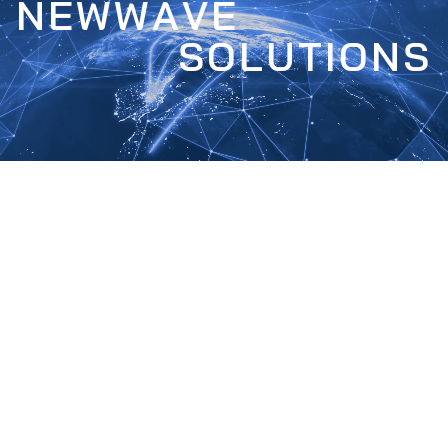
N
E
W
W
A
V
E
S
O
L
U
T
I
O
N
S